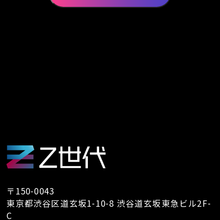
号等の個人情報をご登録いただく場合がござ
いますが、これらの個人情報はご提供いただ
く際の目的以外では利用いたしません。
お客さまからお預かりした個人情報は、当社
からのご連絡や業務のご案内やご質問に対す
る回答として、電子メールや資料のご送付に
利用いたします。
個人情報の第三者への開示・提供の禁止
当社は、お客さまよりお預かりした個人情報
を適切に管理し、次のいずれかに該当する場
合を除き、個人情報を第三者に開示いたしま
せん。
・お客さまの同意がある場合
〒150-0043
・お客さまが希望されるサービスを行なうた
東京都渋谷区道玄坂1-10-8 渋谷道玄坂東急ビル2F-
めに当社が業務を委託する業者に対して開示
C
する場合